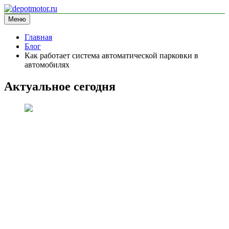
Перейти
к
Меню
depotmotor.ru
информационный сайт
содержимому
Главная
Блог
Как работает система автоматической парковки в
автомобилях
Актуальное сегодня