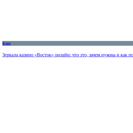
Блог
Зеркала казино «Восток» онлайн: что это, зачем нужны и как п