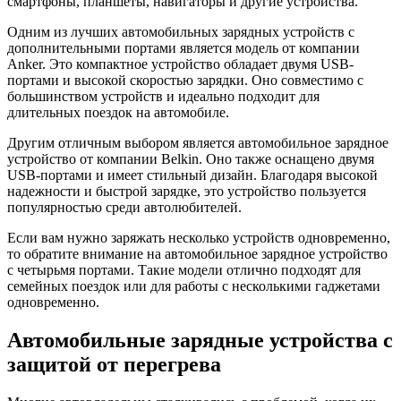
смартфоны, планшеты, навигаторы и другие устройства.
Одним из лучших автомобильных зарядных устройств с
дополнительными портами является модель от компании
Anker. Это компактное устройство обладает двумя USB-
портами и высокой скоростью зарядки. Оно совместимо с
большинством устройств и идеально подходит для
длительных поездок на автомобиле.
Другим отличным выбором является автомобильное зарядное
устройство от компании Belkin. Оно также оснащено двумя
USB-портами и имеет стильный дизайн. Благодаря высокой
надежности и быстрой зарядке, это устройство пользуется
популярностью среди автолюбителей.
Если вам нужно заряжать несколько устройств одновременно,
то обратите внимание на автомобильное зарядное устройство
с четырьмя портами. Такие модели отлично подходят для
семейных поездок или для работы с несколькими гаджетами
одновременно.
Автомобильные зарядные устройства с
защитой от перегрева