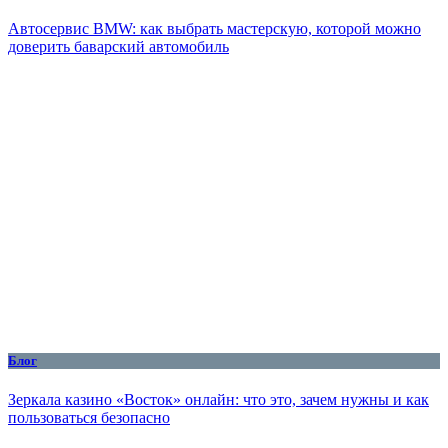
Автосервис BMW: как выбрать мастерскую, которой можно
доверить баварский автомобиль
Блог
Зеркала казино «Восток» онлайн: что это, зачем нужны и как
пользоваться безопасно