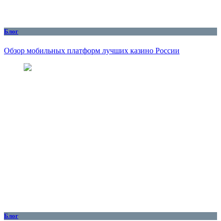
Блог
Обзор мобильных платформ лучших казино России
Блог