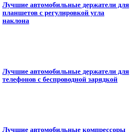
Лучшие автомобильные держатели для
планшетов с регулировкой угла
наклона
Лучшие автомобильные держатели для
телефонов с беспроводной зарядкой
Лучшие автомобильные компрессоры