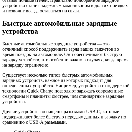
отзывы пользователей. Правильно подобранное зарядное
устройство станет надежным компаньоном в долгих поездках
и позволит всегда оставаться на связи.
Быстрые автомобильные зарядные
устройства
Быстрые автомобильные зарядные устройства — это
отличный способ поддерживать заряд ваших гаджетов во
время поездок на автомобиле. Они обеспечивают быструю
зарядку устройств, что особенно важно в случаях, когда время
на зарядку ограничено.
Существует несколько типов быстрых автомобильных
зарядных устройств, каждое из которых подходит для
определенных устройств. Например, устройства с поддержкой
технологии Quick Charge позволяют заряжать современные
смартфоны и планшеты быстрее, чем стандартные зарядные
устройства.
Другие устройства оснащены разъемами USB-C, которые
поддерживают более быструю передачу данных и зарядку по
сравнению с USB-A разъемами.