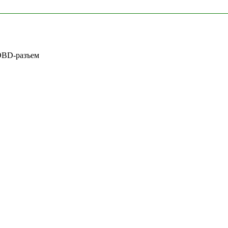
OBD-разъем