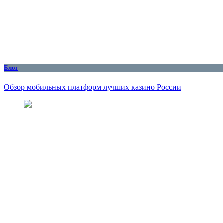
Блог
Обзор мобильных платформ лучших казино России