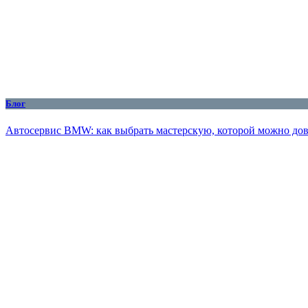
Блог
Автосервис BMW: как выбрать мастерскую, которой можно дов