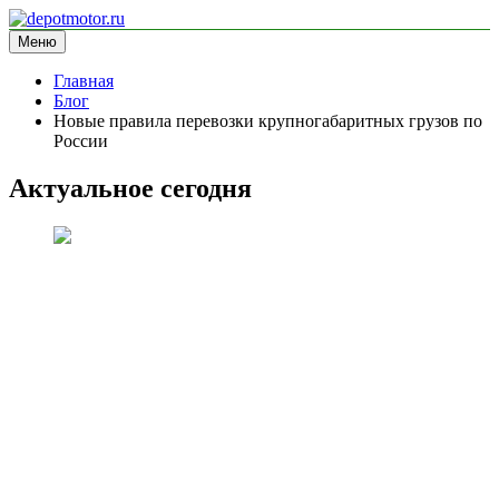
Перейти
к
Меню
depotmotor.ru
информационный сайт
содержимому
Главная
Блог
Новые правила перевозки крупногабаритных грузов по
России
Актуальное сегодня