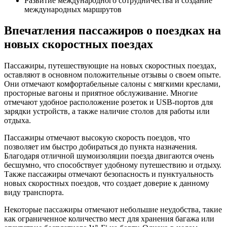
Развитие международного сотрудничества и создание
международных маршрутов
Впечатления пассажиров о поездках на
новых скоростных поездах
Пассажиры, путешествующие на новых скоростных поездах,
оставляют в основном положительные отзывы о своем опыте.
Они отмечают комфортабельные салоны с мягкими креслами,
просторные вагоны и приятное обслуживание. Многие
отмечают удобное расположение розеток и USB-портов для
зарядки устройств, а также наличие столов для работы или
отдыха.
Пассажиры отмечают высокую скорость поездов, что
позволяет им быстро добираться до пункта назначения.
Благодаря отличной шумоизоляции поезда двигаются очень
бесшумно, что способствует удобному путешествию и отдыху.
Также пассажиры отмечают безопасность и пунктуальность
новых скоростных поездов, что создает доверие к данному
виду транспорта.
Некоторые пассажиры отмечают небольшие неудобства, такие
как ограниченное количество мест для хранения багажа или