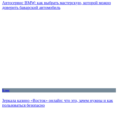
Автосервис BMW: как выбрать мастерскую, которой можно
доверить баварский автомобиль
Блог
Зеркала казино «Восток» онлайн: что это, зачем нужны и как
пользоваться безопасно