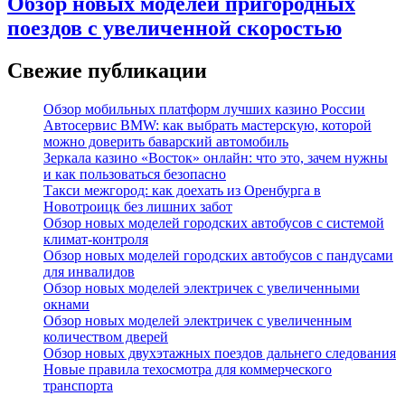
Обзор новых моделей пригородных
поездов с увеличенной скоростью
Свежие публикации
Обзор мобильных платформ лучших казино России
Автосервис BMW: как выбрать мастерскую, которой
можно доверить баварский автомобиль
Зеркала казино «Восток» онлайн: что это, зачем нужны
и как пользоваться безопасно
Такси межгород: как доехать из Оренбурга в
Новотроицк без лишних забот
Обзор новых моделей городских автобусов с системой
климат-контроля
Обзор новых моделей городских автобусов с пандусами
для инвалидов
Обзор новых моделей электричек с увеличенными
окнами
Обзор новых моделей электричек с увеличенным
количеством дверей
Обзор новых двухэтажных поездов дальнего следования
Новые правила техосмотра для коммерческого
транспорта