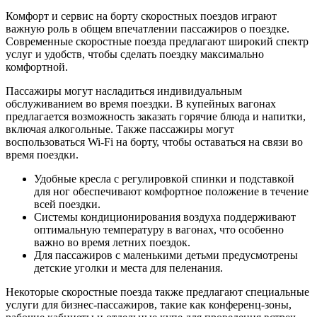
Комфорт и сервис на борту скоростных поездов играют
важную роль в общем впечатлении пассажиров о поездке.
Современные скоростные поезда предлагают широкий спектр
услуг и удобств, чтобы сделать поездку максимально
комфортной.
Пассажиры могут насладиться индивидуальным
обслуживанием во время поездки. В купейных вагонах
предлагается возможность заказать горячие блюда и напитки,
включая алкогольные. Также пассажиры могут
воспользоваться Wi-Fi на борту, чтобы оставаться на связи во
время поездки.
Удобные кресла с регулировкой спинки и подставкой
для ног обеспечивают комфортное положение в течение
всей поездки.
Системы кондиционирования воздуха поддерживают
оптимальную температуру в вагонах, что особенно
важно во время летних поездок.
Для пассажиров с маленькими детьми предусмотрены
детские уголки и места для пеленания.
Некоторые скоростные поезда также предлагают специальные
услуги для бизнес-пассажиров, такие как конференц-зоны,