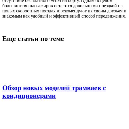
отсутствие бесплатного Wi-Fi на борту. Однако в целом
большинство пассажиров остаются довольными поездкой на
новых скоростных поездах и рекомендуют их своим друзьям и
знакомым как удобный и эффективный способ передвижения.
Еще статьи по теме
Обзор новых моделей трамваев с
кондиционерами