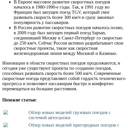
В Европе массовое развитие скоростных поездов
началось в 1980-1990-е годы. Так, в 1991 году во
Франции был запущен поезд TGV, который смог
развивать скорость более 300 км/ч и сразу завоевал
популярность у пассажиров.
В России развитие скоростных поездов началось позже,
в 2009 году был запущен первый поезд Sapsan,
соединивший Москву и Санкт-Петербург со скоростью
до 250 км/ч. Сейчас Россия активно разрабатывает свои
скоростные проекты, такие как скоростная
железнодорожная линия между Москвой и Казанью.
Инновации в области скоростных поездов продолжаются, и
сегодня уже существуют проекты по созданию поездов,
способных развивать скорость более 500 км/ч. Современные
скоростные поезда представляют собой гордость технического
прогресса и позволяют пассажирам быстро и комфортно
перемещаться на большие расстояния.
Похожие статьи:
Обзор новых моделей грузовых поездов с
системой автосцепки
Обзор новых моделей пригородных поездов с