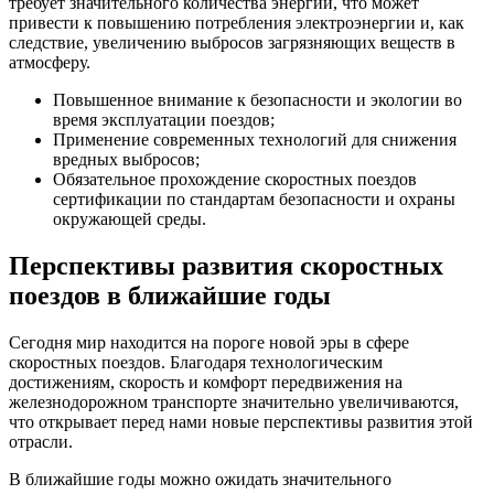
требует значительного количества энергии, что может
привести к повышению потребления электроэнергии и, как
следствие, увеличению выбросов загрязняющих веществ в
атмосферу.
Повышенное внимание к безопасности и экологии во
время эксплуатации поездов;
Применение современных технологий для снижения
вредных выбросов;
Обязательное прохождение скоростных поездов
сертификации по стандартам безопасности и охраны
окружающей среды.
Перспективы развития скоростных
поездов в ближайшие годы
Сегодня мир находится на пороге новой эры в сфере
скоростных поездов. Благодаря технологическим
достижениям, скорость и комфорт передвижения на
железнодорожном транспорте значительно увеличиваются,
что открывает перед нами новые перспективы развития этой
отрасли.
В ближайшие годы можно ожидать значительного