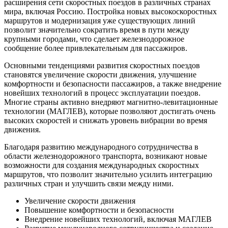
расширения сети скоростных поездов в различных странах
мира, включая Россию. Постройка новых высокоскоростных
маршрутов и модернизация уже существующих линий
позволит значительно сократить время в пути между
крупными городами, что сделает железнодорожное
сообщение более привлекательным для пассажиров.
Основными тенденциями развития скоростных поездов
становятся увеличение скорости движения, улучшение
комфортности и безопасности пассажиров, а также внедрение
новейших технологий в процесс эксплуатации поездов.
Многие страны активно внедряют магнитно-левитационные
технологии (МАГЛЕВ), которые позволяют достигать очень
высоких скоростей и снижать уровень вибрации во время
движения.
Благодаря развитию международного сотрудничества в
области железнодорожного транспорта, возникают новые
возможности для создания международных скоростных
маршрутов, что позволит значительно усилить интеграцию
различных стран и улучшить связи между ними.
Увеличение скорости движения
Повышение комфортности и безопасности
Внедрение новейших технологий, включая МАГЛЕВ