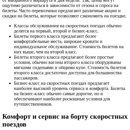
от выбранного маршрута и дня недели. Так, цены могут
ощутимо различаться в зависимости от сезона и спроса на
билеты. Часто перевозчики предлагают различные акции и
скидки на билеты, которые позволяют сэкономить на поездке.
Классы обслуживания на скоростных поездах обычно
делятся на первый, второй и бизнес-класс.
Билеты первого класса предлагают более
комфортабельные места, широкие кровати и
индивидуальное обслуживание. Стоимость билетов на
них выше, чем на второй класс.
Билеты второго класса предлагают более простые
условия, обычно вагоны второго класса оборудованы
мягкими сиденьями и общими купе. Стоимость билетов
второго класса достаточно доступна для большинства
пассажиров.
Бизнес-класс на скоростных поездах предлагает
наиболее высокий уровень сервиса и комфорта. Билеты
на бизнес-класс обычно самые дорогие, но и
обеспечивают наиболее роскошные условия для
путешественников.
Комфорт и сервис на борту скоростных
поездов