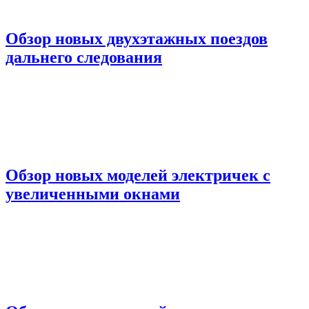
Обзор новых двухэтажных поездов
дальнего следования
Обзор новых моделей электричек с
увеличенными окнами