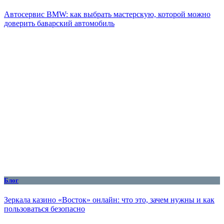
Автосервис BMW: как выбрать мастерскую, которой можно
доверить баварский автомобиль
Блог
Зеркала казино «Восток» онлайн: что это, зачем нужны и как
пользоваться безопасно