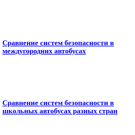
Сравнение систем безопасности в
междугородних автобусах
Сравнение систем безопасности в
школьных автобусах разных стран