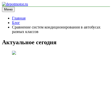
Перейти
к
Меню
depotmotor.ru
информационный сайт
содержимому
Главная
Блог
Сравнение систем кондиционирования в автобусах
разных классов
Актуальное сегодня