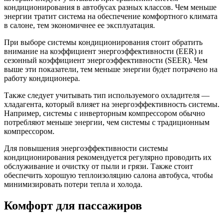
кондиционирования в автобусах разных классов. Чем меньше
энергии тратит система на обеспечение комфортного климата
в салоне, тем экономичнее ее эксплуатация.
При выборе системы кондиционирования стоит обратить
внимание на коэффициент энергоэффективности (EER) и
сезонный коэффициент энергоэффективности (SEER). Чем
выше эти показатели, тем меньше энергии будет потрачено на
работу кондиционера.
Также следует учитывать тип используемого охладителя —
хладагента, который влияет на энергоэффективность системы.
Например, системы с инверторным компрессором обычно
потребляют меньше энергии, чем системы с традиционным
компрессором.
Для повышения энергоэффективности системы
кондиционирования рекомендуется регулярно проводить их
обслуживание и очистку от пыли и грязи. Также стоит
обеспечить хорошую теплоизоляцию салона автобуса, чтобы
минимизировать потери тепла и холода.
Комфорт для пассажиров