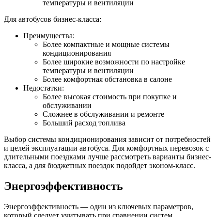
температуры и вентиляции
Для автобусов бизнес-класса:
Преимущества:
Более компактные и мощные системы
кондиционирования
Более широкие возможности по настройке
температуры и вентиляции
Более комфортная обстановка в салоне
Недостатки:
Более высокая стоимость при покупке и
обслуживании
Сложнее в обслуживании и ремонте
Больший расход топлива
Выбор системы кондиционирования зависит от потребностей
и целей эксплуатации автобуса. Для комфортных перевозок с
длительными поездками лучше рассмотреть варианты бизнес-
класса, а для бюджетных поездок подойдет эконом-класс.
Энергоэффективность
Энергоэффективность — один из ключевых параметров,
который следует учитывать при сравнении систем