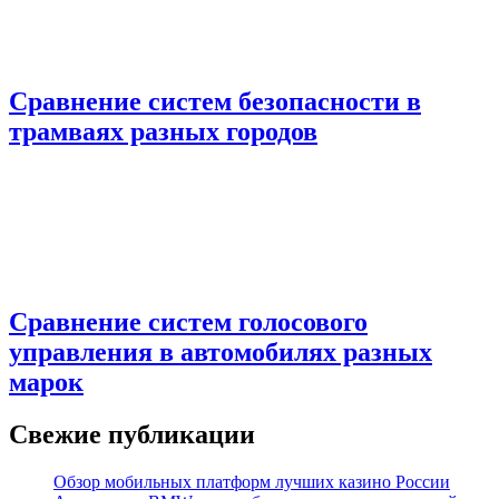
Сравнение систем безопасности в
трамваях разных городов
Сравнение систем голосового
управления в автомобилях разных
марок
Свежие публикации
Обзор мобильных платформ лучших казино России