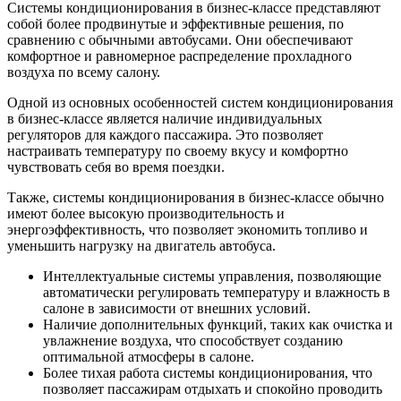
Системы кондиционирования в бизнес-классе представляют
собой более продвинутые и эффективные решения, по
сравнению с обычными автобусами. Они обеспечивают
комфортное и равномерное распределение прохладного
воздуха по всему салону.
Одной из основных особенностей систем кондиционирования
в бизнес-классе является наличие индивидуальных
регуляторов для каждого пассажира. Это позволяет
настраивать температуру по своему вкусу и комфортно
чувствовать себя во время поездки.
Также, системы кондиционирования в бизнес-классе обычно
имеют более высокую производительность и
энергоэффективность, что позволяет экономить топливо и
уменьшить нагрузку на двигатель автобуса.
Интеллектуальные системы управления, позволяющие
автоматически регулировать температуру и влажность в
салоне в зависимости от внешних условий.
Наличие дополнительных функций, таких как очистка и
увлажнение воздуха, что способствует созданию
оптимальной атмосферы в салоне.
Более тихая работа системы кондиционирования, что
позволяет пассажирам отдыхать и спокойно проводить