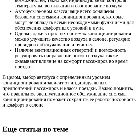
возможностей, таких как индивидуальный контроль
температуры, вентиляции и озонирование воздуха.
Автобусы эконом-класса чаще всего оснащены
базовыми системами кондиционирования, которые
могут не обладать всеми необходимыми функциями для
обеспечения комфортных условий в пути.
Однако, даже в простых системах кондиционирования
можно улучшить качество воздуха в салоне, регулярно
проводя их обслуживание и очистку.
Наличие вентиляционных отверстий и возможность
регулировать направление потока воздуха также
оказывают влияние на комфорт пассажиров во время
поездки.
В целом, выбор автобуса с определенным уровнем
кондиционирования зависит от индивидуальных
предпочтений пассажиров и класса поездки. Важно помнить,
что правильное эксплуатационное обслуживание системы
кондиционирования поможет сохранить ее работоспособность
и комфорт в салоне.
Еще статьи по теме