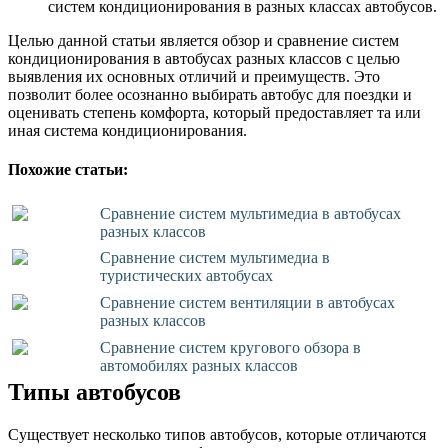
систем кондиционирования в разных классах автобусов.
Целью данной статьи является обзор и сравнение систем
кондиционирования в автобусах разных классов с целью
выявления их основных отличий и преимуществ. Это
позволит более осознанно выбирать автобус для поездки и
оценивать степень комфорта, который предоставляет та или
иная система кондиционирования.
Похожие статьи:
Сравнение систем мультимедиа в автобусах
разных классов
Сравнение систем мультимедиа в
туристических автобусах
Сравнение систем вентиляции в автобусах
разных классов
Сравнение систем кругового обзора в
автомобилях разных классов
Типы автобусов
Существует несколько типов автобусов, которые отличаются