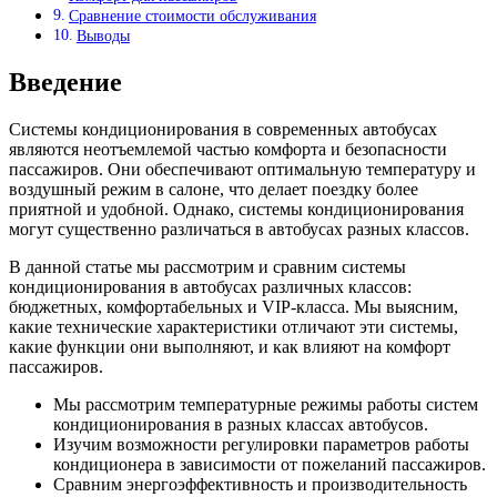
Сравнение стоимости обслуживания
Выводы
Введение
Системы кондиционирования в современных автобусах
являются неотъемлемой частью комфорта и безопасности
пассажиров. Они обеспечивают оптимальную температуру и
воздушный режим в салоне, что делает поездку более
приятной и удобной. Однако, системы кондиционирования
могут существенно различаться в автобусах разных классов.
В данной статье мы рассмотрим и сравним системы
кондиционирования в автобусах различных классов:
бюджетных, комфортабельных и VIP-класса. Мы выясним,
какие технические характеристики отличают эти системы,
какие функции они выполняют, и как влияют на комфорт
пассажиров.
Мы рассмотрим температурные режимы работы систем
кондиционирования в разных классах автобусов.
Изучим возможности регулировки параметров работы
кондиционера в зависимости от пожеланий пассажиров.
Сравним энергоэффективность и производительность