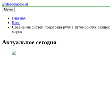
Перейти
к
Меню
depotmotor.ru
информационный сайт
содержимому
Главная
Блог
Сравнение систем подогрева руля в автомобилях разных
марок
Актуальное сегодня