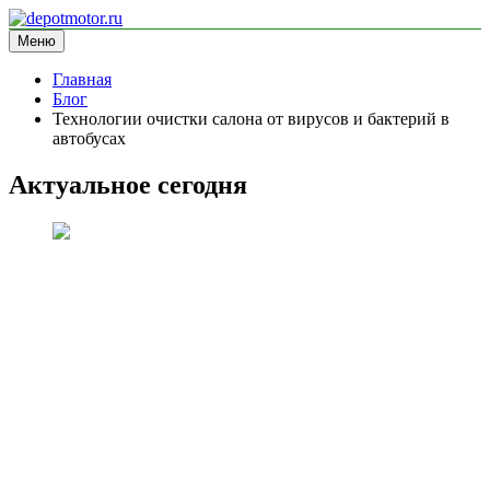
Перейти
к
Меню
depotmotor.ru
информационный сайт
содержимому
Главная
Блог
Технологии очистки салона от вирусов и бактерий в
автобусах
Актуальное сегодня